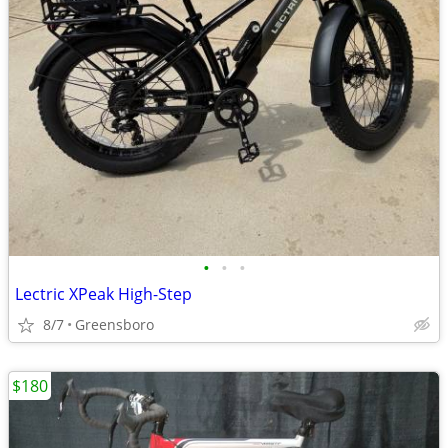
•
•
•
Lectric XPeak High-Step
8/7
Greensboro
$180