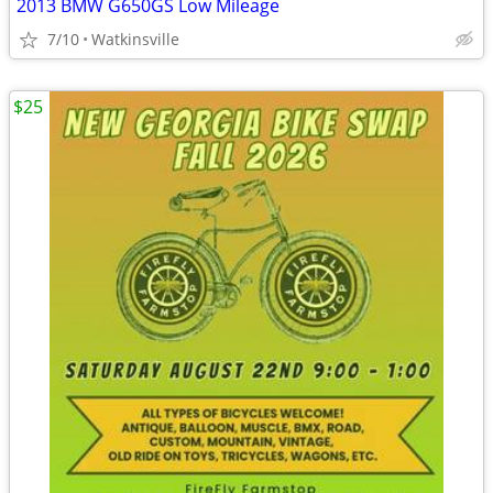
2013 BMW G650GS Low Mileage
7/10
Watkinsville
$25