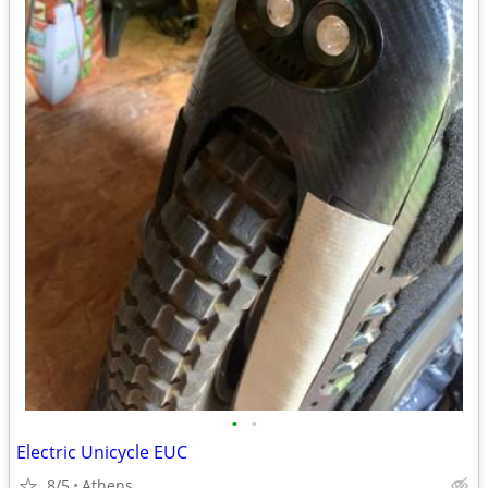
•
•
Electric Unicycle EUC
8/5
Athens