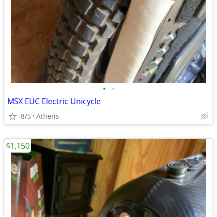
•
•
MSX EUC Electric Unicycle
8/5
Athens
$1,150