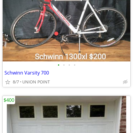
•
•
•
•
Schwinn Varsity 700
8/7
UNION POINT
$400