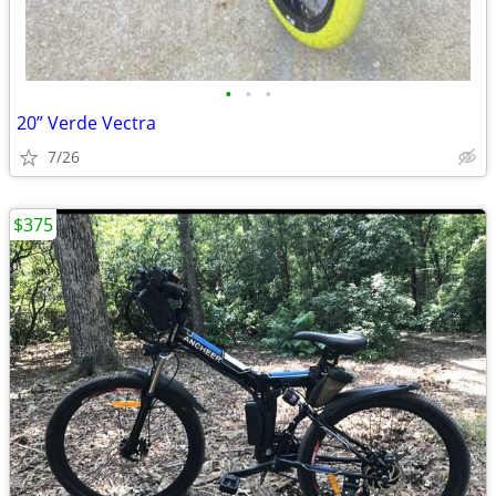
•
•
•
20” Verde Vectra
7/26
$375