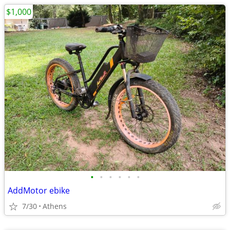
$1,000
•
•
•
•
•
•
AddMotor ebike
7/30
Athens