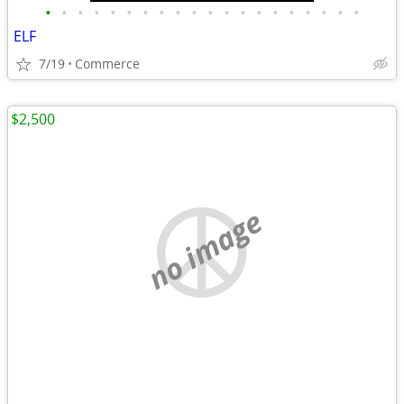
•
•
•
•
•
•
•
•
•
•
•
•
•
•
•
•
•
•
•
•
ELF
7/19
Commerce
$2,500
no image