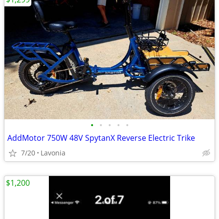
•
•
•
•
•
AddMotor 750W 48V SpytanX Reverse Electric Trike
7/20
Lavonia
$1,200