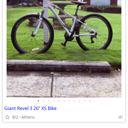
•
•
•
•
•
•
•
•
•
•
•
Giant Revel 3 26” XS Bike
8/2
Athens