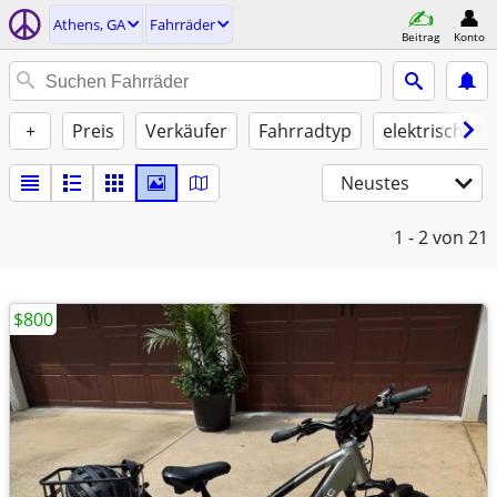
Athens, GA
Fahrräder
Beitrag
Konto
+
Preis
Verkäufer
Fahrradtyp
elektrische U
Neustes
1 - 2
von 21
$800