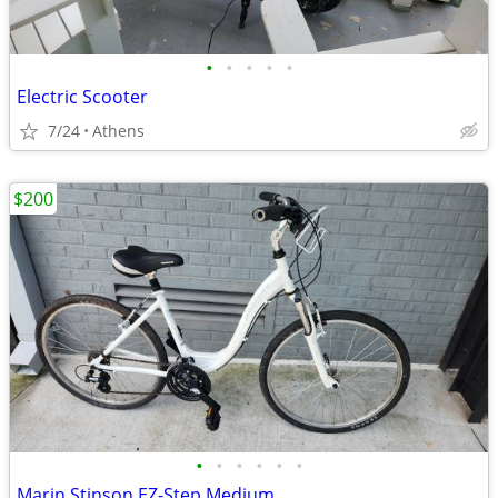
•
•
•
•
•
Electric Scooter
7/24
Athens
$200
•
•
•
•
•
•
Marin Stinson EZ-Step Medium