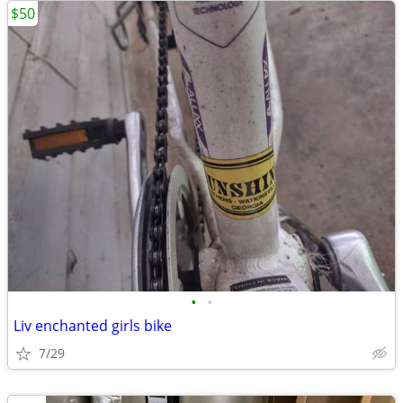
$50
•
•
Liv enchanted girls bike
7/29