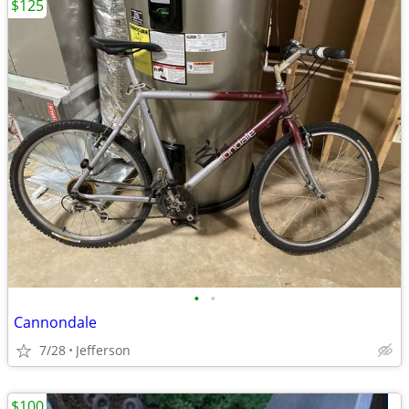
$125
•
•
Cannondale
7/28
Jefferson
$100