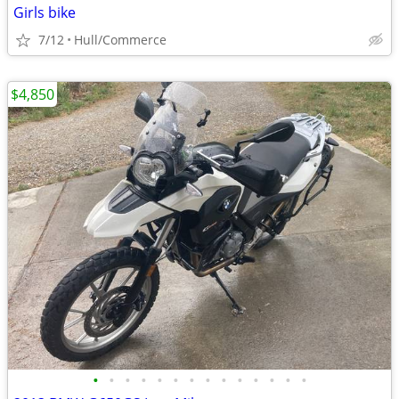
Girls bike
7/12
Hull/Commerce
$4,850
•
•
•
•
•
•
•
•
•
•
•
•
•
•