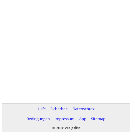
Hilfe
Sicherheit
Datenschutz
Bedingungen
Impressum
App
Sitemap
© 2026 craigslist