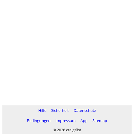
Hilfe
Sicherheit
Datenschutz
Bedingungen
Impressum
App
Sitemap
© 2026 craigslist