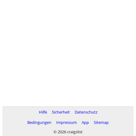
Hilfe
Sicherheit
Datenschutz
Bedingungen
Impressum
App
Sitemap
© 2026 craigslist