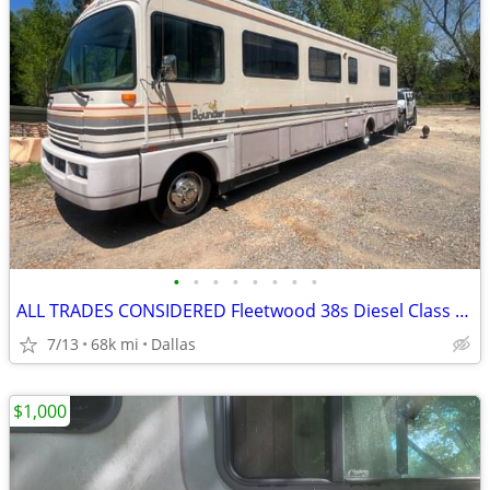
•
•
•
•
•
•
•
•
ALL TRADES CONSIDERED Fleetwood 38s Diesel Class A RV - MAKE OFFER
7/13
68k mi
Dallas
$1,000