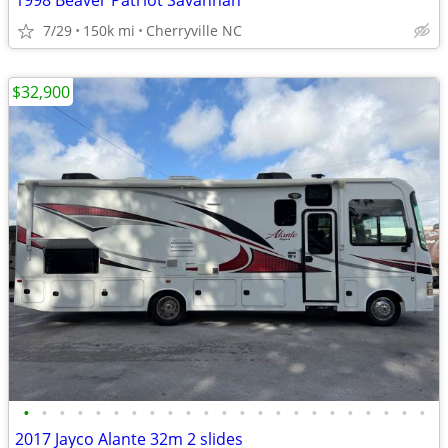
1998 Beaver Patriot Savannah
7/29
150k mi
Cherryville NC
$32,900
•
•
•
•
•
•
•
•
•
•
•
•
•
•
•
•
•
•
•
•
•
•
•
2017 Jayco Alante 32m 2 slides