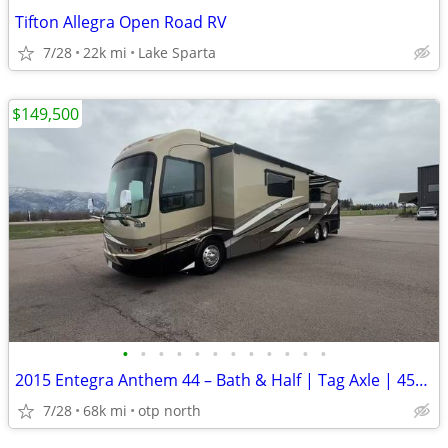
Tifton Allegra Open Road RV
7/28
22k mi
Lake Sparta
$149,500
•
•
•
•
•
•
•
•
•
•
•
•
2015 Entegra Anthem 44 – Bath & Half | Tag Axle | 450HP Cummins
7/28
68k mi
otp north