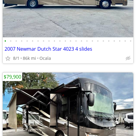
•
•
•
•
•
•
•
•
•
•
•
•
•
•
•
•
•
•
•
•
•
•
•
•
2007 Newmar Dutch Star 4023 4 slides
8/1
86k mi
Ocala
$79,900