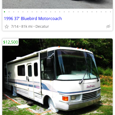
•
•
•
•
•
•
•
•
•
•
•
•
•
•
•
•
•
•
•
•
•
•
•
•
1996 37' Bluebird Motorcoach
7/14
81k mi
Decatur
$12,500