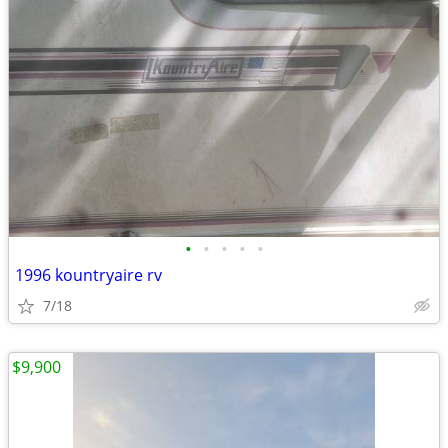
•
•
•
•
•
1996 kountryaire rv
7/18
$9,900