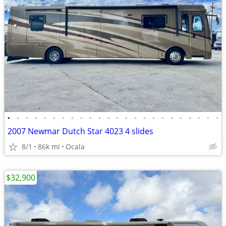
•
•
•
•
•
•
•
•
•
•
•
•
•
•
•
•
•
•
•
•
•
•
•
•
2007 Newmar Dutch Star 4023 4 slides
8/1
86k mi
Ocala
$32,900