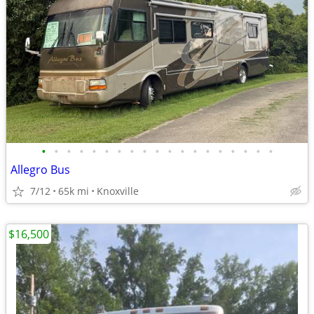
•
•
•
•
•
•
•
•
•
•
•
•
•
•
•
•
•
•
•
Allegro Bus
7/12
65k mi
Knoxville
$16,500