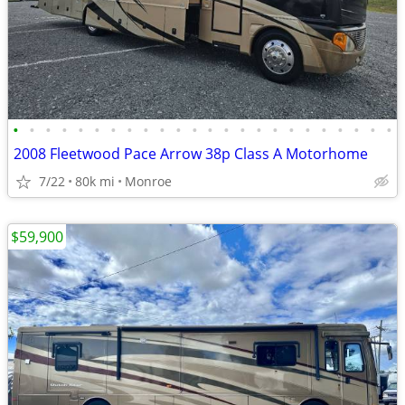
•
•
•
•
•
•
•
•
•
•
•
•
•
•
•
•
•
•
•
•
•
•
•
•
2008 Fleetwood Pace Arrow 38p Class A Motorhome
7/22
80k mi
Monroe
$59,900