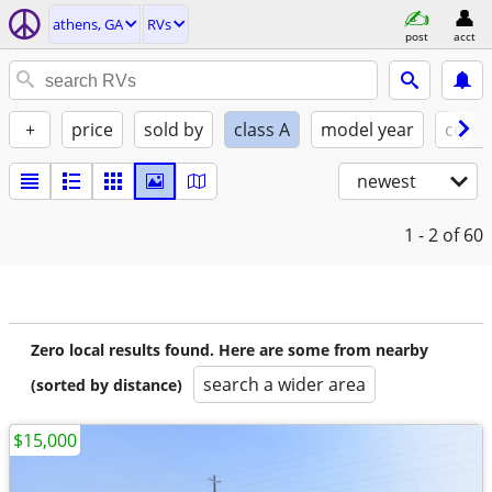
athens, GA
RVs
post
acct
+
price
sold by
class A
model year
condi
newest
1 - 2
of 60
Zero local results found. Here are some from nearby
search a wider area
(sorted by distance)
$15,000