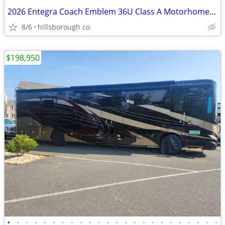
2026 Entegra Coach Emblem 36U Class A Motorhome – Bath & Half – Luxury
8/6
hillsborough co
$198,950
•
•
•
•
•
•
•
•
•
•
•
•
•
•
•
•
•
•
•
•
•
•
•
•