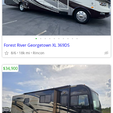
•
•
•
•
•
•
•
•
•
•
Forest River Georgetown XL 369DS
8/6
18k mi
Rincon
$34,900