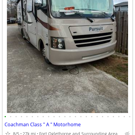
•
•
•
•
•
•
•
•
•
•
•
•
•
•
•
•
•
•
•
•
•
•
•
•
Coachman Class " A " Motorhome
8/5
27k mi
Fort Oglethorpe and Surrounding Area