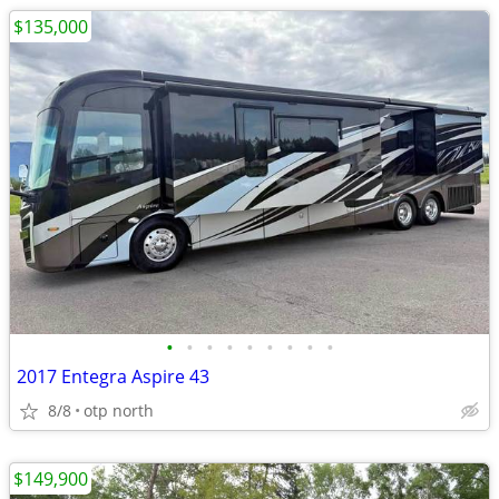
$135,000
•
•
•
•
•
•
•
•
•
2017 Entegra Aspire 43
8/8
otp north
$149,900