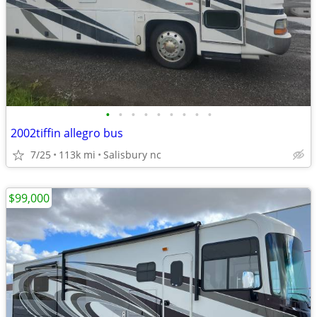
•
•
•
•
•
•
•
•
•
2002tiffin allegro bus
7/25
113k mi
Salisbury nc
$99,000