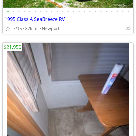
•
•
•
•
•
•
•
•
•
•
•
•
•
•
•
•
•
•
•
•
•
•
•
1995 Class A SeaBreeze RV
7/15
87k mi
Newport
$21,950