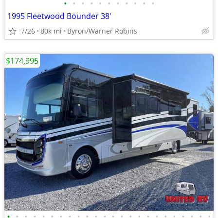
•
•
•
•
•
•
•
•
•
•
•
1995 Fleetwood Bounder 38'
7/26
80k mi
Byron/Warner Robins
$174,995
•
•
•
•
•
•
•
•
•
•
•
•
•
•
•
•
•
•
•
•
•
•
•
•