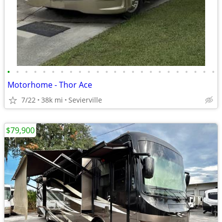
•
•
•
•
•
•
•
•
•
•
•
•
•
•
•
•
•
•
•
•
•
•
•
•
Motorhome - Thor Ace
7/22
38k mi
Sevierville
$79,900