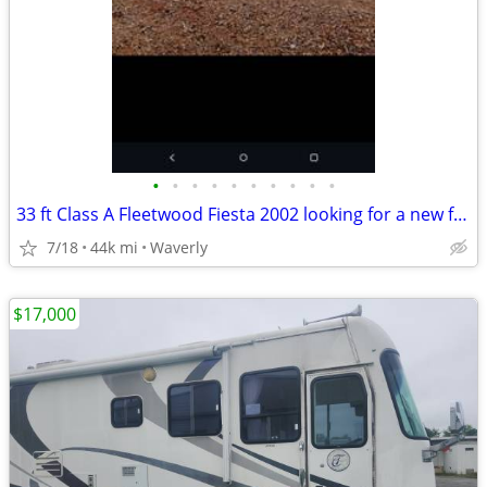
•
•
•
•
•
•
•
•
•
•
33 ft Class A Fleetwood Fiesta 2002 looking for a new family
7/18
44k mi
Waverly
$17,000