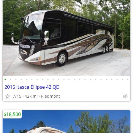
•
•
•
•
•
•
•
•
•
•
•
•
•
•
•
•
•
•
•
•
•
•
•
•
2015 Itasca Ellipse 42 QD
7/15
42k mi
Piedmont
$18,500