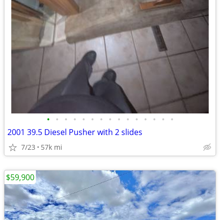
•
•
•
•
•
•
•
•
•
•
•
•
•
•
•
2001 39.5 Diesel Pusher with 2 slides
7/23
57k mi
$59,900