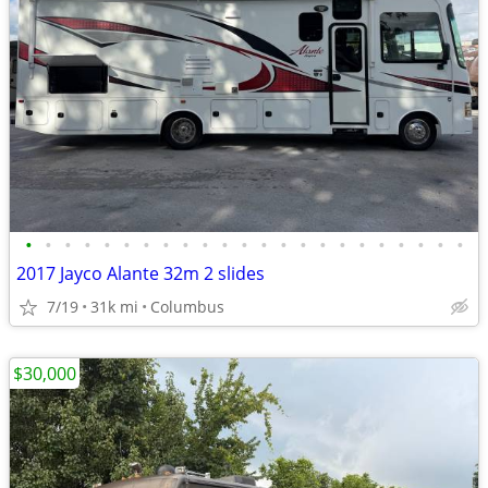
•
•
•
•
•
•
•
•
•
•
•
•
•
•
•
•
•
•
•
•
•
•
•
2017 Jayco Alante 32m 2 slides
7/19
31k mi
Columbus
$30,000