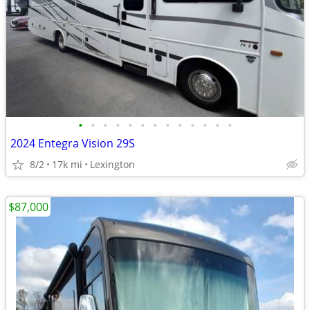
•
•
•
•
•
•
•
•
•
•
•
•
•
2024 Entegra Vision 29S
8/2
17k mi
Lexington
$87,000