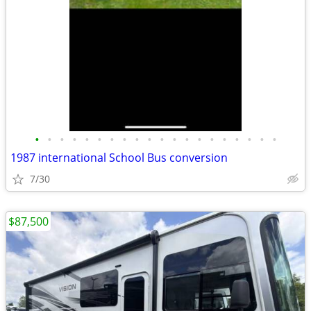
•
•
•
•
•
•
•
•
•
•
•
•
•
•
•
•
•
•
•
•
1987 international School Bus conversion
7/30
$87,500