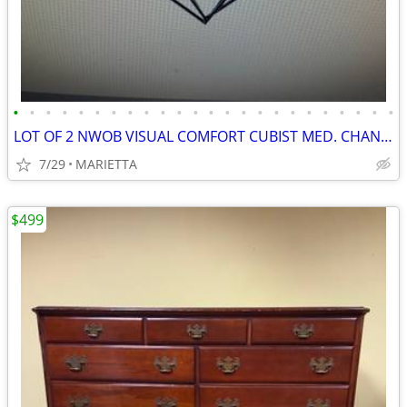
•
•
•
•
•
•
•
•
•
•
•
•
•
•
•
•
•
•
•
•
•
•
•
•
LOT OF 2 NWOB VISUAL COMFORT CUBIST MED. CHANDELIER, KW 5021AI-CG
7/29
MARIETTA
$499