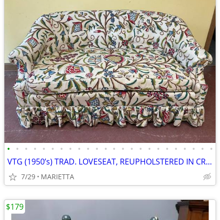
•
•
•
•
•
•
•
•
•
•
•
•
•
•
•
•
•
•
•
•
•
•
•
•
VTG (1950’s) TRAD. LOVESEAT, REUPHOLSTERED IN CREWEL FABRIC, ORIG. FAM
7/29
MARIETTA
$179