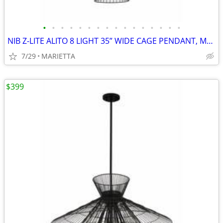
•
•
•
•
•
•
•
•
•
•
•
•
•
•
•
•
NIB Z-LITE ALITO 8 LIGHT 35” WIDE CAGE PENDANT, MODEL 6015-8MB BLK
7/29
MARIETTA
$399