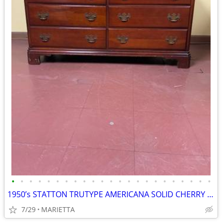
•
•
•
•
•
•
•
•
•
•
•
•
•
•
•
•
•
•
•
•
•
•
•
1950’s STATTON TRUTYPE AMERICANA SOLID CHERRY WOOD DRESSER, FAM. OWNER
7/29
MARIETTA