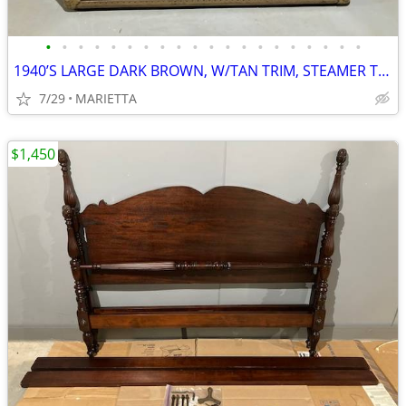
•
•
•
•
•
•
•
•
•
•
•
•
•
•
•
•
•
•
•
•
1940’S LARGE DARK BROWN, W/TAN TRIM, STEAMER TRUNK CHEST, FAMILY OWNER
7/29
MARIETTA
$1,450