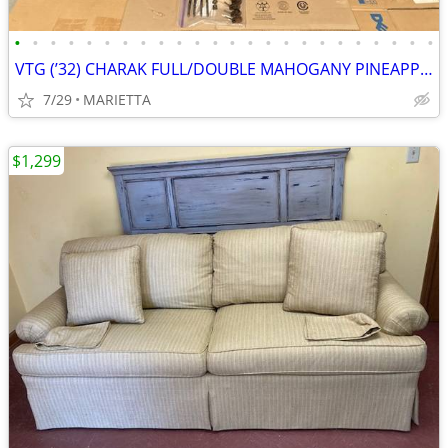
•
•
•
•
•
•
•
•
•
•
•
•
•
•
•
•
•
•
•
•
•
•
•
•
VTG (’32) CHARAK FULL/DOUBLE MAHOGANY PINEAPPLE 4 POST BED EX. COND.
7/29
MARIETTA
$1,299