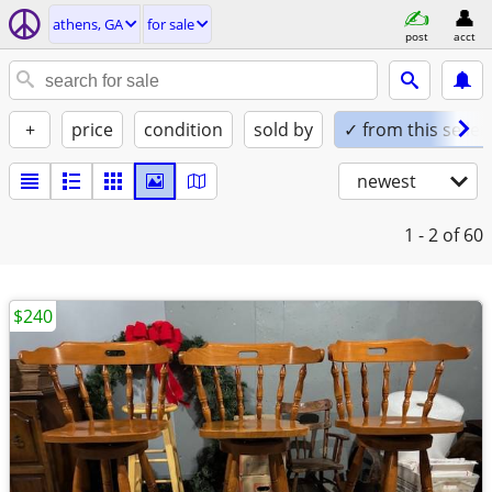
athens, GA
for sale
post
acct
+
price
condition
sold by
✓ from this seller
newest
1 - 2
of 60
$240