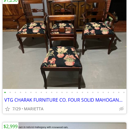
$1,250
•
•
•
•
•
•
•
•
•
•
•
•
•
•
•
•
•
•
•
•
•
•
•
•
VTG CHARAK FURNITURE CO. FOUR SOLID MAHOGANY DINING ROOM CHAIRS
7/29
MARIETTA
$2,999