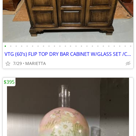
•
•
•
•
•
•
•
•
•
•
•
•
•
•
•
•
•
•
•
•
•
•
•
•
VTG (60’s) FLIP TOP DRY BAR CABINET W/GLASS SET /CASTERS / WINE RACK
7/29
MARIETTA
$395