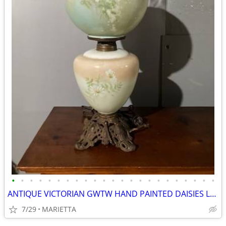
•
•
•
•
•
•
•
•
•
•
•
•
•
•
•
•
•
•
•
•
•
•
•
ANTIQUE VICTORIAN GWTW HAND PAINTED DAISIES LAMP, 9” GLOBE ORIG FAMILY
7/29
MARIETTA