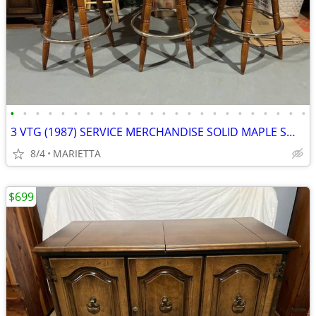
•
•
•
•
•
•
•
•
•
•
•
•
•
•
•
•
•
•
•
•
•
•
•
•
3 VTG (1987) SERVICE MERCHANDISE SOLID MAPLE SWIVEL BAR STOOLS
8/4
MARIETTA
$699