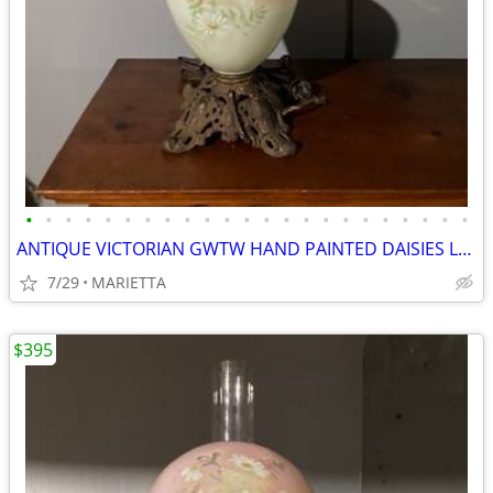
•
•
•
•
•
•
•
•
•
•
•
•
•
•
•
•
•
•
•
•
•
•
•
ANTIQUE VICTORIAN GWTW HAND PAINTED DAISIES LAMP, 9” GLOBE ORIG FAMILY
7/29
MARIETTA
$395