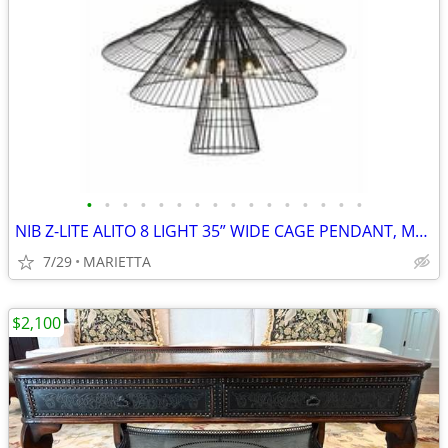
•
•
•
•
•
•
•
•
•
•
•
•
•
•
•
•
NIB Z-LITE ALITO 8 LIGHT 35” WIDE CAGE PENDANT, MODEL 6015-8MB BLK
7/29
MARIETTA
$2,100