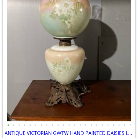
•
•
•
•
•
•
•
•
•
•
•
•
•
•
•
•
•
•
•
•
•
•
•
ANTIQUE VICTORIAN GWTW HAND PAINTED DAISIES LAMP, 9” GLOBE ORIG FAMILY