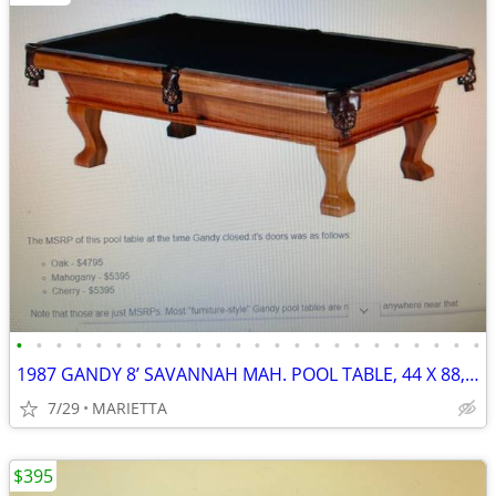
•
•
•
•
•
•
•
•
•
•
•
•
•
•
•
•
•
•
•
•
•
•
•
•
1987 GANDY 8’ SAVANNAH MAH. POOL TABLE, 44 X 88, 3 SLATES, ACC. PKG
7/29
MARIETTA
$395