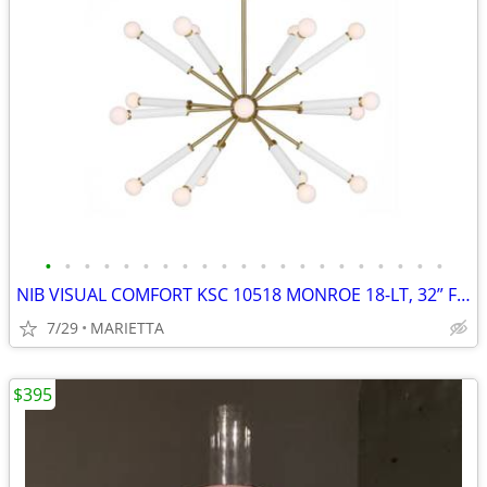
•
•
•
•
•
•
•
•
•
•
•
•
•
•
•
•
•
•
•
•
•
NIB VISUAL COMFORT KSC 10518 MONROE 18-LT, 32” FULL CHAND., POL.NICKEL
7/29
MARIETTA
$395