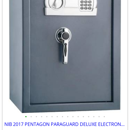
•
•
•
•
•
•
•
•
•
•
•
•
•
•
•
•
NIB 2017 PENTAGON PARAGUARD DELUXE ELECTRONIC DIGITAL LOCK SAFE, #7803