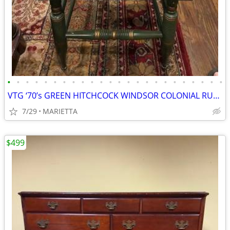
•
•
•
•
•
•
•
•
•
•
•
•
•
•
•
•
•
•
•
•
•
•
•
•
VTG ‘70’s GREEN HITCHCOCK WINDSOR COLONIAL RUSH BOTTOM STENCILED CHAIR
7/29
MARIETTA
$499