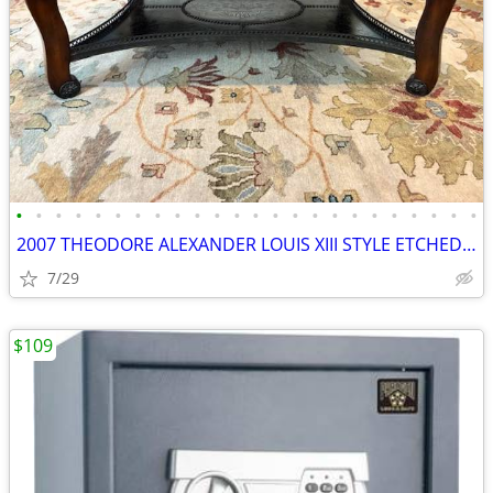
•
•
•
•
•
•
•
•
•
•
•
•
•
•
•
•
•
•
•
•
•
•
•
•
2007 THEODORE ALEXANDER LOUIS XIII STYLE ETCHED BRASS COFFEE TABLE
7/29
$109