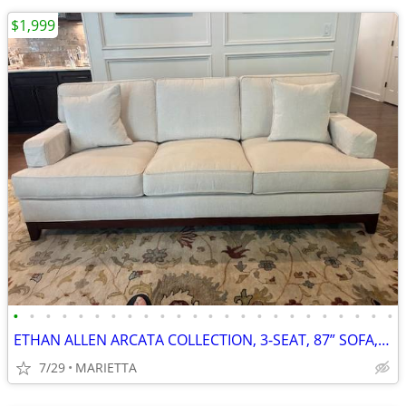
$1,999
•
•
•
•
•
•
•
•
•
•
•
•
•
•
•
•
•
•
•
•
•
•
•
•
ETHAN ALLEN ARCATA COLLECTION, 3-SEAT, 87” SOFA, DESI PEARL, EX COND.
7/29
MARIETTA