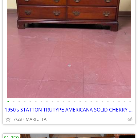
•
•
•
•
•
•
•
•
•
•
•
•
•
•
•
•
•
•
•
•
•
•
•
1950’s STATTON TRUTYPE AMERICANA SOLID CHERRY WOOD DRESSER, FAM. OWNER
7/29
MARIETTA