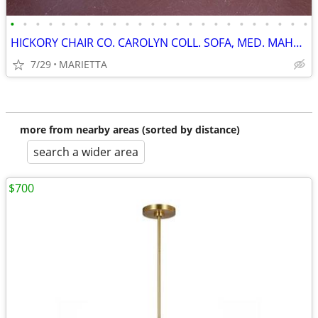
•
•
•
•
•
•
•
•
•
•
•
•
•
•
•
•
•
•
•
•
•
•
•
•
HICKORY CHAIR CO. CAROLYN COLL. SOFA, MED. MAHOGANY, EX CD, ORIG OWNER
7/29
MARIETTA
more from nearby areas (sorted by distance)
search a wider area
$700