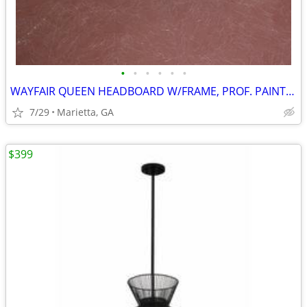
•
•
•
•
•
•
WAYFAIR QUEEN HEADBOARD W/FRAME, PROF. PAINTED IN "DISTRESSED FINISH"
7/29
Marietta, GA
$399