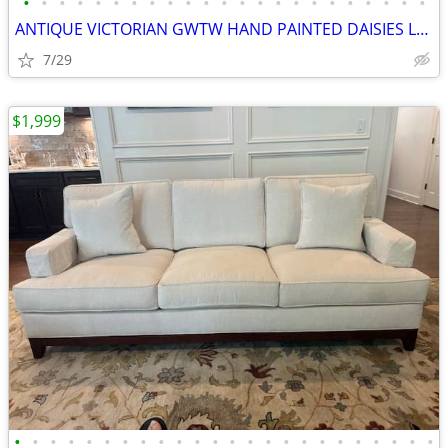
•
•
•
•
•
•
•
•
•
•
•
•
•
•
•
•
•
•
•
•
•
•
•
ANTIQUE VICTORIAN GWTW HAND PAINTED DAISIES LAMP, 9” GLOBE ORIG FAMILY
7/29
$1,999
•
•
•
•
•
•
•
•
•
•
•
•
•
•
•
•
•
•
•
•
•
•
•
•