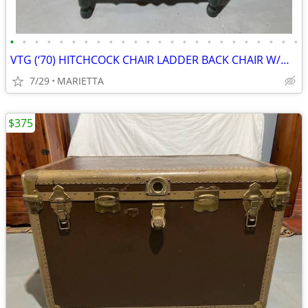
•
•
•
•
•
•
•
•
•
•
•
•
•
•
•
•
•
•
•
•
•
•
•
•
VTG (‘70) HITCHCOCK CHAIR LADDER BACK CHAIR W/WICKER WOVEN RUSH SEAT
7/29
MARIETTA
$375