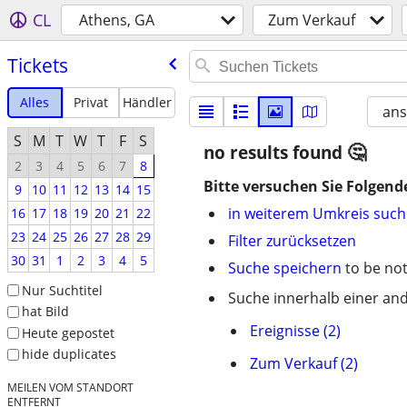
CL
Athens, GA
Zum Verkauf
Tickets
Alles
Privat
Händler
ans
S
M
T
W
T
F
S
no results found
2
3
4
5
6
7
8
Bitte versuchen Sie Folgend
9
10
11
12
13
14
15
in weiterem Umkreis suc
16
17
18
19
20
21
22
23
24
25
26
27
28
29
Filter zurücksetzen
30
31
1
2
3
4
5
Suche speichern
to be not
Nur Suchtitel
Suche innerhalb einer and
hat Bild
Ereignisse (2)
Heute gepostet
hide duplicates
Zum Verkauf (2)
MEILEN VOM STANDORT
ENTFERNT